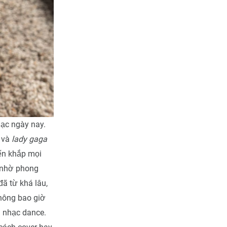
hạc ngày nay.
, và
lady gaga
ến khắp mọi
ự nhờ phong
đã từ khá lâu,
hông bao giờ
à nhạc dance.