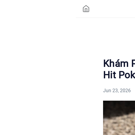
Khám P
Hit Po
Jun 23, 2026